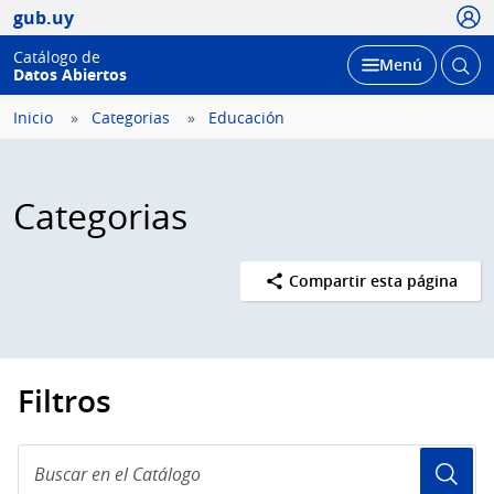
Usua
gub.uy
Catálogo de
Abrir
Desplegar
Menú
Datos Abiertos
busc
Inicio
Categorias
Educación
Categorias
Compartir esta página
Filtros
Buscar
en