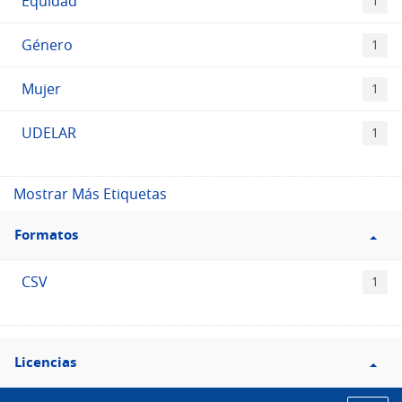
Equidad
1
Género
1
Mujer
1
UDELAR
1
Mostrar Más Etiquetas
Filtro
Formatos
Formatos
CSV
1
Filtro
Licencias
Licencias