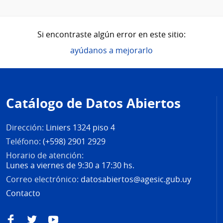
Si encontraste algún error en este sitio:
ayúdanos a mejorarlo
Pie
de
Catálogo de Datos Abiertos
página
Dirección:
Liniers 1324 piso 4
Teléfono:
(+598) 2901 2929
Horario de atención:
Lunes a viernes de 9:30 a 17:30 hs.
Correo electrónico:
datosabiertos@agesic.gub.uy
Contacto
Facebook
Twitter
YouTube