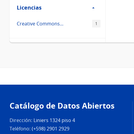
Licencias
Licencias
Creative Commons...
1
Pie
de
Catálogo de Datos Abiertos
página
Dirección:
Liniers 1324 piso 4
Teléfono:
(+598) 2901 2929