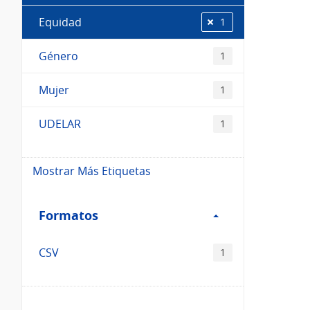
Equidad
1
Género
1
Mujer
1
UDELAR
1
Mostrar Más Etiquetas
Filtro
Formatos
Formatos
CSV
1
Filtro