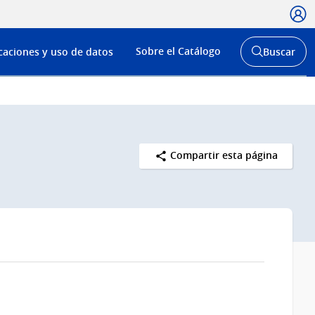
Usua
Menú
Sobre el Catálogo
caciones y uso de datos
Buscar
de
Abrir
buscador
navega
y
Compartir esta página