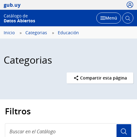
Usua
gub.uy
Catálogo de
Abrir
Desplegar
Menú
Datos Abiertos
busc
Inicio
Categorias
Educación
Categorias
Compartir esta página
Filtros
Buscar
en