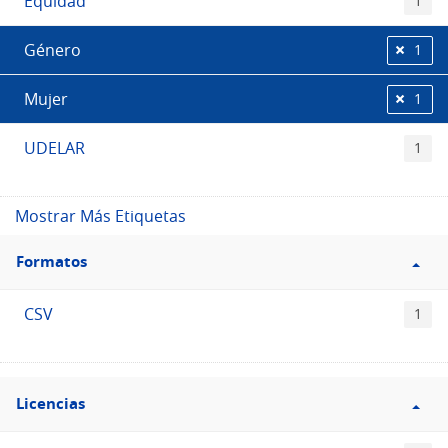
Equidad
1
Género
1
Mujer
1
UDELAR
1
Mostrar Más Etiquetas
Filtro
Formatos
Formatos
CSV
1
Filtro
Licencias
Licencias