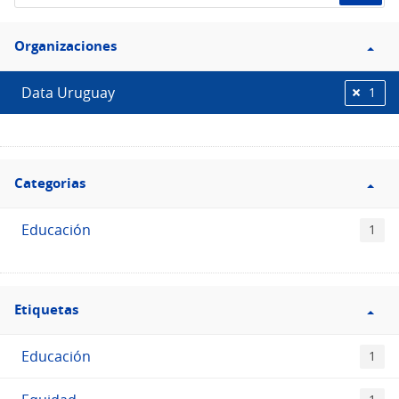
el
Filtro
Catálogo
Organizaciones
Organizaciones
Data Uruguay
1
Filtro
Categorias
Categorias
Educación
1
Filtro
Etiquetas
Etiquetas
Educación
1