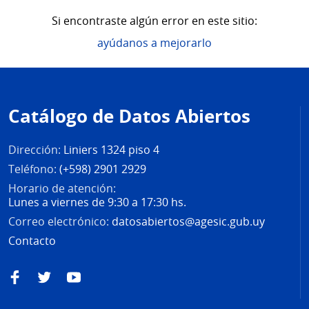
Si encontraste algún error en este sitio:
ayúdanos a mejorarlo
Pie
de
Catálogo de Datos Abiertos
página
Dirección:
Liniers 1324 piso 4
Teléfono:
(+598) 2901 2929
Horario de atención:
Lunes a viernes de 9:30 a 17:30 hs.
Correo electrónico:
datosabiertos@agesic.gub.uy
Contacto
Facebook
Twitter
YouTube