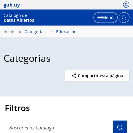
Usua
gub.uy
Catálogo de
Abrir
Desplegar
Menú
Datos Abiertos
busc
Inicio
Categorias
Educación
Categorias
Compartir esta página
Filtros
Buscar
en