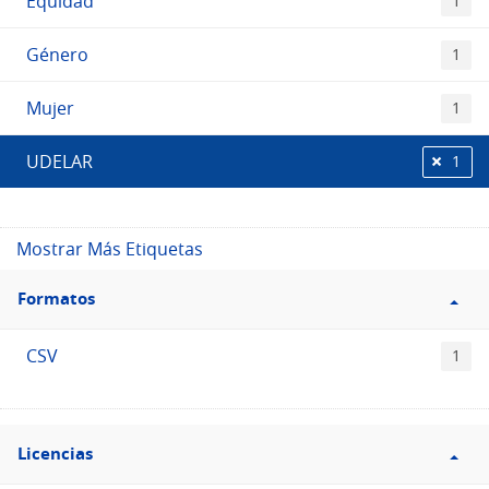
Equidad
1
Género
1
Mujer
1
UDELAR
1
Mostrar Más Etiquetas
Filtro
Formatos
Formatos
CSV
1
Filtro
Licencias
Licencias