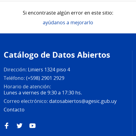
Si encontraste algún error en este sitio:
ayúdanos a mejorarlo
Pie
de
Catálogo de Datos Abiertos
página
Dirección:
Liniers 1324 piso 4
Teléfono:
(+598) 2901 2929
Horario de atención:
Lunes a viernes de 9:30 a 17:30 hs.
Correo electrónico:
datosabiertos@agesic.gub.uy
Contacto
Facebook
Twitter
YouTube