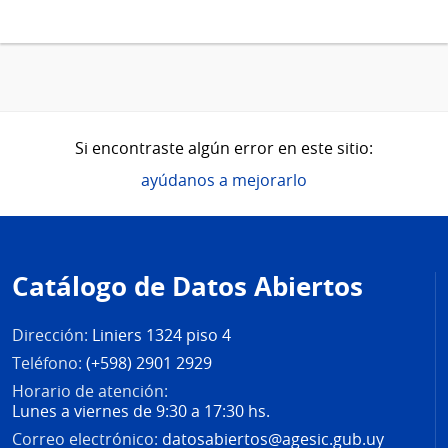
Si encontraste algún error en este sitio:
ayúdanos a mejorarlo
Pie
de
Catálogo de Datos Abiertos
página
Dirección:
Liniers 1324 piso 4
Teléfono:
(+598) 2901 2929
Horario de atención:
Lunes a viernes de 9:30 a 17:30 hs.
Correo electrónico:
datosabiertos@agesic.gub.uy