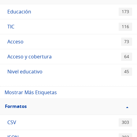
Etiquetas
Educación
173
TIC
116
Acceso
73
Acceso y cobertura
64
Nivel educativo
45
Mostrar Más Etiquetas
Filtro
Formatos
Formatos
CSV
303