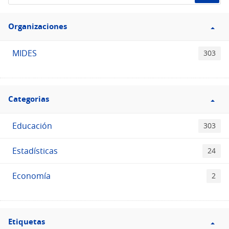
el
Filtro
Catálogo
Organizaciones
Organizaciones
MIDES
303
Filtro
Categorias
Categorias
Educación
303
Estadísticas
24
Economía
2
Filtro
Etiquetas