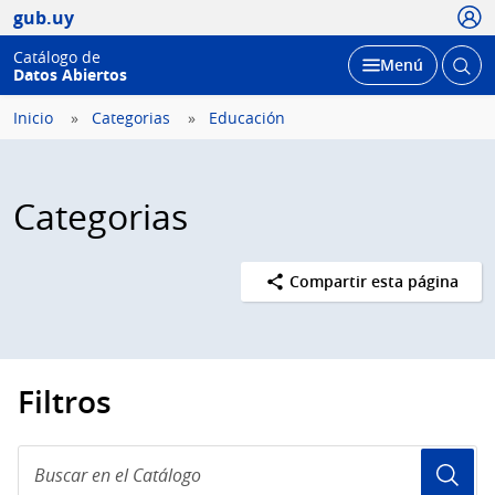
Usua
gub.uy
Catálogo de
Abrir
Desplegar
Menú
Datos Abiertos
busc
Inicio
Categorias
Educación
Categorias
Compartir esta página
Filtros
Buscar
en