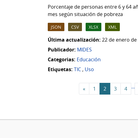
Porcentaje de personas entre 6 y 64 añ
mes según situación de pobreza
JSON
CSV
XLSX
XML
Última actualización:
22 de enero de 
Publicador:
MIDES
Categorias:
Educación
Etiquetas:
TIC
,
Uso
...
«
1
2
3
4