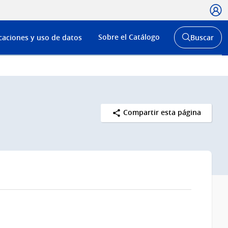
Usua
Menú
Sobre el Catálogo
caciones y uso de datos
Buscar
de
Abrir
buscador
navega
y
Compartir esta página