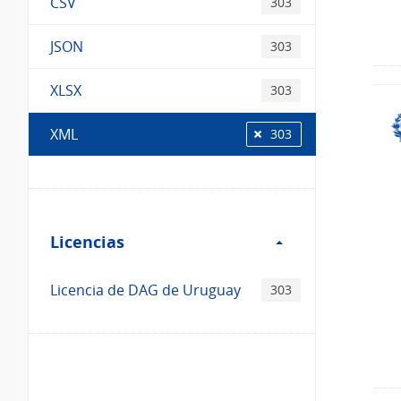
CSV
303
JSON
303
XLSX
303
XML
303
Filtro
Licencias
Licencias
Licencia de DAG de Uruguay
303