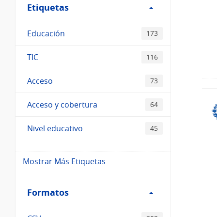
Etiquetas
Etiquetas
Educación
173
TIC
116
Acceso
73
Acceso y cobertura
64
Nivel educativo
45
Mostrar Más Etiquetas
Filtro
Formatos
Formatos