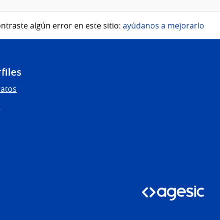
ntraste algún error en este sitio:
ayúdanos a mejorarlo
files
Datos
s