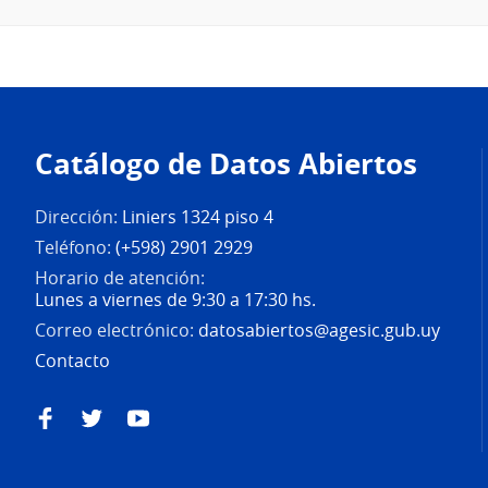
Pie
de
Catálogo de Datos Abiertos
página
Dirección:
Liniers 1324 piso 4
Teléfono:
(+598) 2901 2929
Horario de atención:
Lunes a viernes de 9:30 a 17:30 hs.
Correo electrónico:
datosabiertos@agesic.gub.uy
Contacto
Facebook
Twitter
YouTube