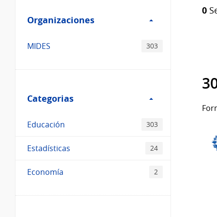
Filtro
Catálogo
0
Se
Organizaciones
Organizaciones
MIDES
303
30
Filtro
Categorias
Categorias
For
Educación
303
Estadísticas
24
Economía
2
Filtro