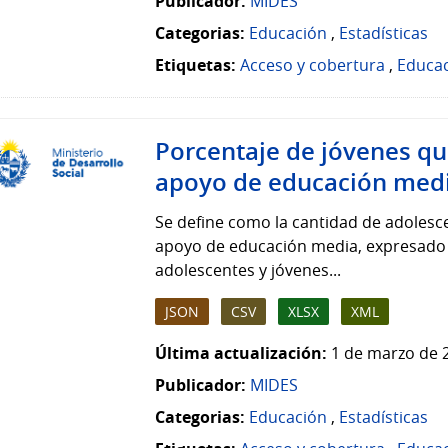
Publicador:
MIDES
Categorias:
Educación
,
Estadísticas
Etiquetas:
Acceso y cobertura
,
Educa
Porcentaje de jóvenes que
apoyo de educación media
Se define como la cantidad de adolesce
apoyo de educación media, expresado e
adolescentes y jóvenes...
JSON
CSV
XLSX
XML
Última actualización:
1 de marzo de 
Publicador:
MIDES
Categorias:
Educación
,
Estadísticas