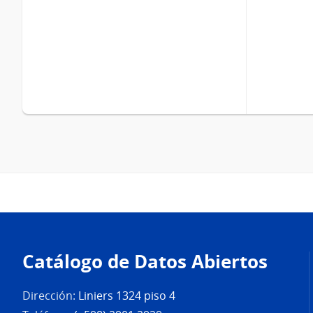
Pie
de
Catálogo de Datos Abiertos
página
Dirección:
Liniers 1324 piso 4