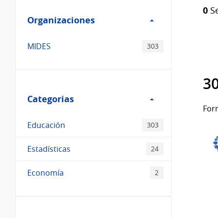
Filtro
Catálogo
0
Se
Organizaciones
Organizaciones
MIDES
303
30
Filtro
Categorias
Categorias
For
Educación
303
Estadísticas
24
Economía
2
Filtro