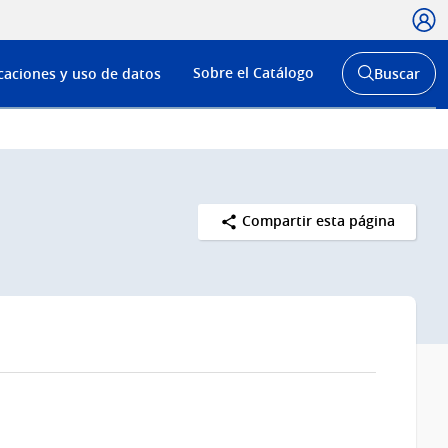
Usua
Menú
Sobre el Catálogo
caciones y uso de datos
Buscar
de
Abrir
buscador
navega
y
Compartir esta página