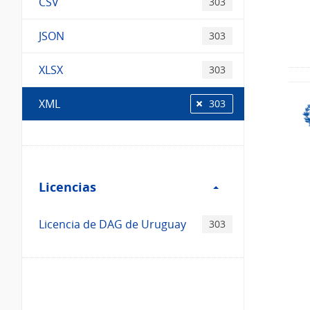
CSV
303
JSON
303
XLSX
303
XML
303
Filtro
Licencias
Licencias
Licencia de DAG de Uruguay
303