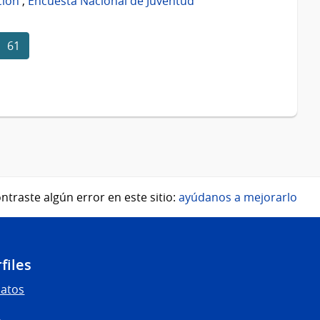
ción
,
Encuesta Nacional de Juventud
61
ntraste algún error en este sitio:
ayúdanos a mejorarlo
files
Datos
s