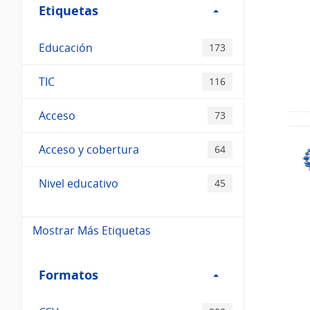
Etiquetas
Etiquetas
Educación
173
TIC
116
Acceso
73
Acceso y cobertura
64
Nivel educativo
45
Mostrar Más Etiquetas
Filtro
Formatos
Formatos