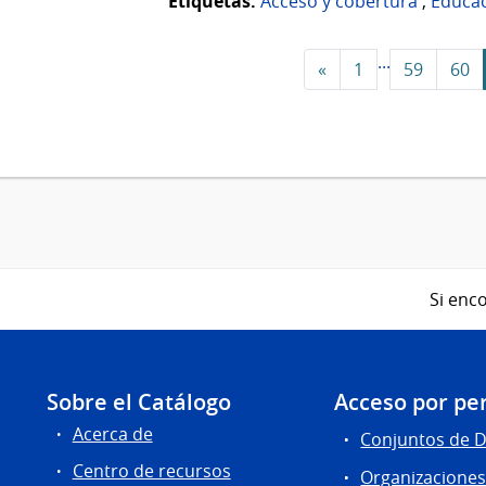
Etiquetas:
Acceso y cobertura
,
Educa
...
«
1
59
60
Si enco
Sobre el Catálogo
Acceso por per
Acerca de
Conjuntos de 
Centro de recursos
Organizacione