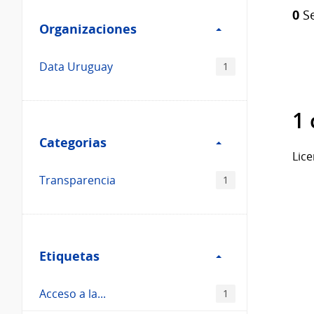
Filtro
Catálogo
0
Se
Organizaciones
Organizaciones
Data Uruguay
1
1 
Filtro
Categorias
Categorias
Lice
Transparencia
1
Filtro
Etiquetas
Etiquetas
Acceso a la...
1