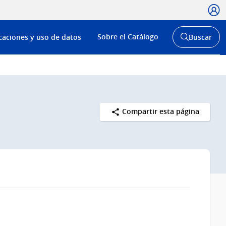
Usua
Menú
Sobre el Catálogo
caciones y uso de datos
Buscar
de
Abrir
buscador
navega
y
Compartir esta página