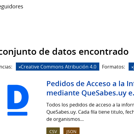
guidores
conjunto de datos encontrado
ncias:
Creative Commons Atribución 4.0
Formatos:
Pedidos de Acceso a la I
mediante QueSabes.uy e.
Todos los pedidos de acceso a la info
QueSabes.uy. Cada fila tiene titulo, fe
de organismos...
CSV
JSON