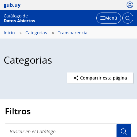
Usua
gub.uy
Catálogo de
Abrir
Desplegar
Menú
Datos Abiertos
busc
Inicio
Categorias
Transparencia
Categorias
Compartir esta página
Filtros
Buscar
en