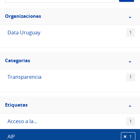
el
Filtro
Catálogo
Organizaciones
Organizaciones
Data Uruguay
1
Filtro
Categorias
Categorias
Transparencia
1
Filtro
Etiquetas
Etiquetas
Acceso a la...
1
AIP
1