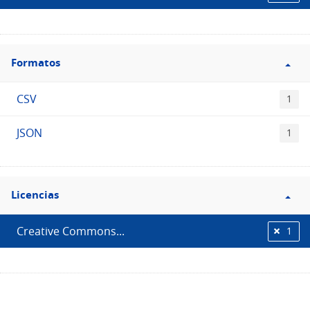
Filtro
Formatos
Formatos
CSV
1
JSON
1
Filtro
Licencias
Licencias
Creative Commons...
1