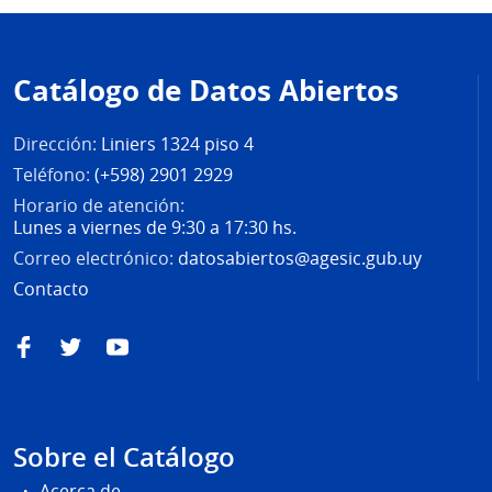
Pie
de
Catálogo de Datos Abiertos
página
Dirección:
Liniers 1324 piso 4
Teléfono:
(+598) 2901 2929
Horario de atención:
Lunes a viernes de 9:30 a 17:30 hs.
Correo electrónico:
datosabiertos@agesic.gub.uy
Contacto
Facebook
Twitter
YouTube
Sobre el Catálogo
Acerca de