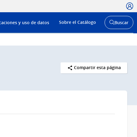
Usua
Menú
Sobre el Catálogo
caciones y uso de datos
Buscar
de
Abrir
buscador
navega
y
Compartir esta página