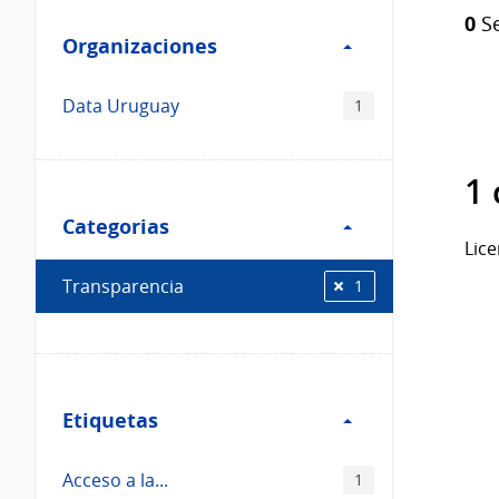
Filtro
Catálogo
0
Se
Organizaciones
Organizaciones
Data Uruguay
1
1 
Filtro
Categorias
Categorias
Lice
Transparencia
1
Filtro
Etiquetas
Etiquetas
Acceso a la...
1