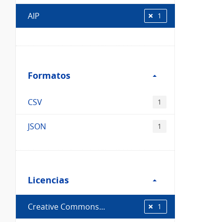
AIP
1
Filtro
Formatos
Formatos
CSV
1
JSON
1
Filtro
Licencias
Licencias
Creative Commons...
1