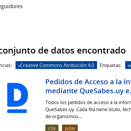
guidores
conjunto de datos encontrado
ncias:
Creative Commons Atribución 4.0
Etiquetas:
Pedidos de Acceso a la I
mediante QueSabes.uy e.
Todos los pedidos de acceso a la info
QueSabes.uy. Cada fila tiene titulo, fe
de organismos...
CSV
JSON