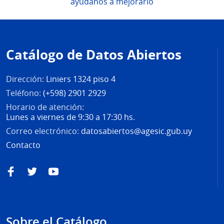
ayúdanos a mejorarlo
Pie
de
Catálogo de Datos Abiertos
página
Dirección:
Liniers 1324 piso 4
Teléfono:
(+598) 2901 2929
Horario de atención:
Lunes a viernes de 9:30 a 17:30 hs.
Correo electrónico:
datosabiertos@agesic.gub.uy
Contacto
Facebook
Twitter
YouTube
Sobre el Catálogo