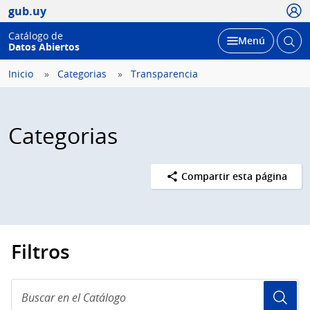
Usua
gub.uy
Catálogo de
Abrir
Desplegar
Menú
Datos Abiertos
busc
Inicio
Categorias
Transparencia
Categorias
Compartir esta página
Filtros
Buscar
en