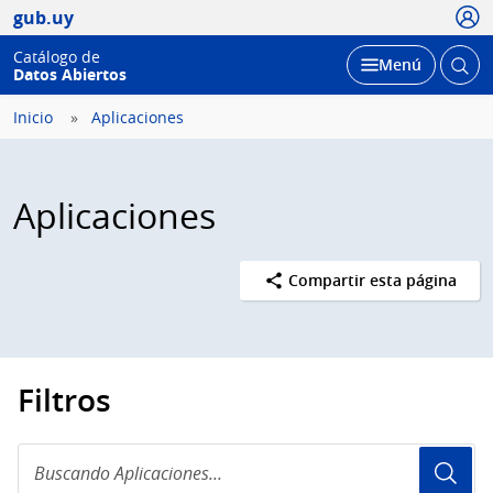
Usua
gub.uy
Catálogo de
Abrir
Desplegar
Menú
Datos Abiertos
busc
Inicio
Aplicaciones
Aplicaciones
Compartir esta página
Filtros
Buscando
Aplicaciones...