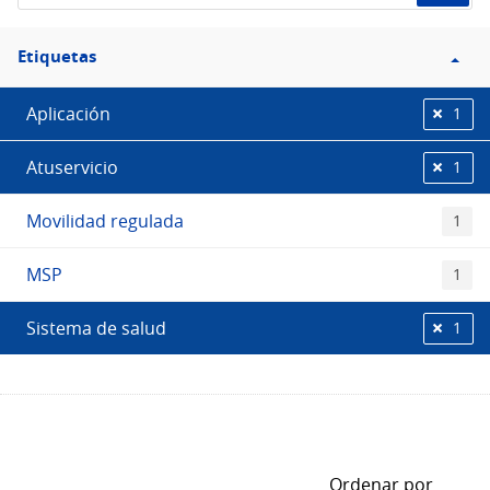
Filtro
Etiquetas
Etiquetas
Aplicación
1
Atuservicio
1
Movilidad regulada
1
MSP
1
Sistema de salud
1
Ordenar por