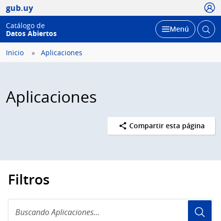
Usua
gub.uy
Catálogo de
Abrir
Desplegar
Menú
Datos Abiertos
busc
Inicio
Aplicaciones
Aplicaciones
Compartir esta página
Filtros
Buscando
Aplicaciones...