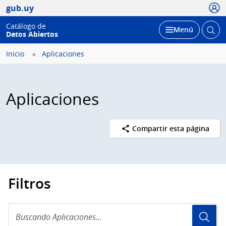
Usua
gub.uy
Catálogo de
Abrir
Desplegar
Menú
Datos Abiertos
busc
Inicio
Aplicaciones
Aplicaciones
Compartir esta página
Filtros
Buscando
Aplicaciones...