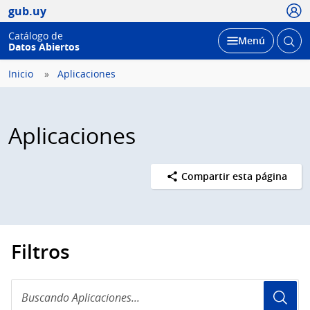
Usua
gub.uy
Catálogo de
Abrir
Desplegar
Menú
Datos Abiertos
busc
Inicio
Aplicaciones
Aplicaciones
Compartir esta página
Filtros
Buscando
Aplicaciones...