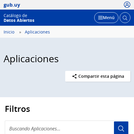
Usua
gub.uy
Catálogo de
Abrir
Desplegar
Menú
Datos Abiertos
busc
Inicio
Aplicaciones
Aplicaciones
Compartir esta página
Filtros
Buscando
Aplicaciones...