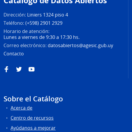
Catálogo de Datos Abiertos
página
Dirección:
Liniers 1324 piso 4
Teléfono:
(+598) 2901 2929
Horario de atención:
Lunes a viernes de 9:30 a 17:30 hs.
Correo electrónico:
datosabiertos@agesic.gub.uy
Contacto
Facebook
Twitter
YouTube
Sobre el Catálogo
Acerca de
Centro de recursos
Ayúdanos a mejorar