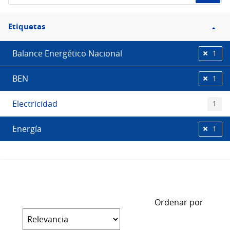
Filtro
Etiquetas
Etiquetas
Balance Energético Nacional
1
BEN
1
Electricidad
1
Energía
1
Ordenar por