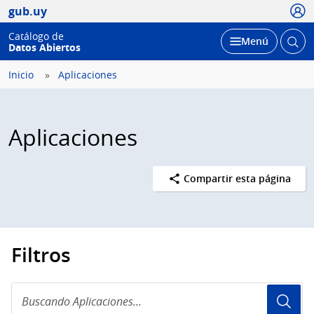
Usua
gub.uy
Catálogo de
Abrir
Desplegar
Menú
Datos Abiertos
busc
Inicio
Aplicaciones
Aplicaciones
Compartir esta página
Filtros
Buscando
Aplicaciones...