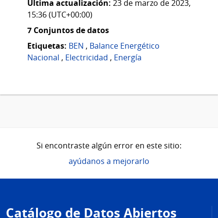
Última actualización:
23 de marzo de 2023,
15:36 (UTC+00:00)
7 Conjuntos de datos
Etiquetas:
BEN
,
Balance Energético
Nacional
,
Electricidad
,
Energía
Si encontraste algún error en este sitio:
ayúdanos a mejorarlo
Pie
de
Catálogo de Datos Abiertos