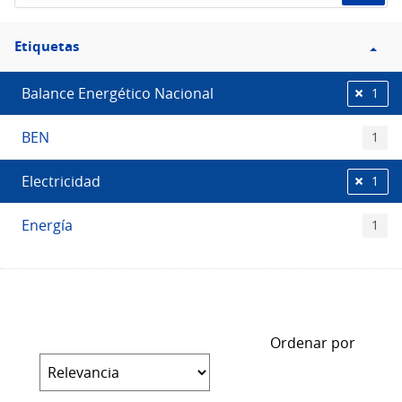
Filtro
Etiquetas
Etiquetas
Balance Energético Nacional
1
BEN
1
Electricidad
1
Energía
1
Ordenar por