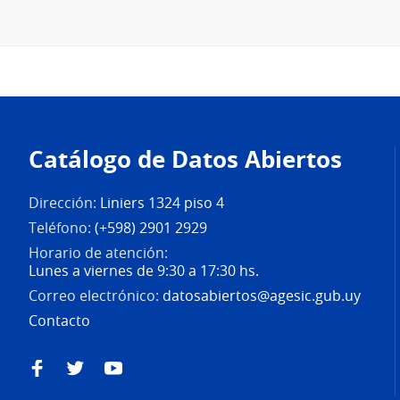
Pie
de
Catálogo de Datos Abiertos
página
Dirección:
Liniers 1324 piso 4
Teléfono:
(+598) 2901 2929
Horario de atención:
Lunes a viernes de 9:30 a 17:30 hs.
Correo electrónico:
datosabiertos@agesic.gub.uy
Contacto
Facebook
Twitter
YouTube