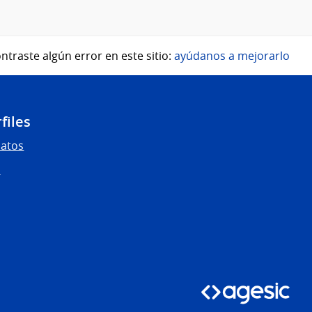
ntraste algún error en este sitio:
ayúdanos a mejorarlo
files
Datos
s