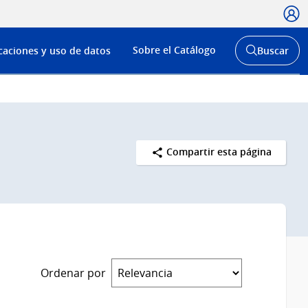
Usua
Menú
Sobre el Catálogo
caciones y uso de datos
Buscar
de
Abrir
buscador
navega
y
Compartir esta página
Ordenar por