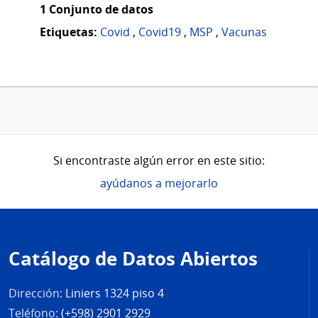
1 Conjunto de datos
Etiquetas:
Covid
,
Covid19
,
MSP
,
Vacunas
Si encontraste algún error en este sitio:
ayúdanos a mejorarlo
Pie
de
Catálogo de Datos Abiertos
página
Dirección:
Liniers 1324 piso 4
Teléfono:
(+598) 2901 2929