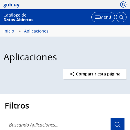
Usua
gub.uy
Catálogo de
Abrir
Desplegar
Menú
Datos Abiertos
busc
Inicio
Aplicaciones
Aplicaciones
Compartir esta página
Filtros
Buscando
Aplicaciones...