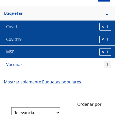
Filtro
Etiquetas
Etiquetas
Covid
1
Covid19
1
MSP
1
Vacunas
1
Mostrar solamente Etiquetas populares
Ordenar por