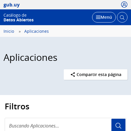
Usua
gub.uy
Catálogo de
Abrir
Desplegar
Menú
Datos Abiertos
busc
Inicio
Aplicaciones
Aplicaciones
Compartir esta página
Filtros
Buscando
Aplicaciones...