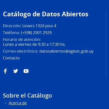
Pie
de
Catálogo de Datos Abiertos
página
Dirección:
Liniers 1324 piso 4
Teléfono:
(+598) 2901 2929
Horario de atención:
Lunes a viernes de 9:30 a 17:30 hs.
Correo electrónico:
datosabiertos@agesic.gub.uy
Contacto
Facebook
Twitter
YouTube
Sobre el Catálogo
Acerca de