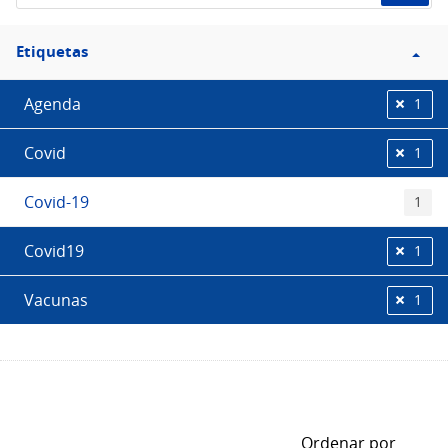
Filtro
Etiquetas
Etiquetas
Agenda
1
Covid
1
Covid-19
1
Covid19
1
Vacunas
1
Ordenar por