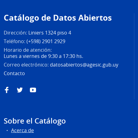
Pie
de
Catálogo de Datos Abiertos
página
Dirección:
Liniers 1324 piso 4
Teléfono:
(+598) 2901 2929
Horario de atención:
Lunes a viernes de 9:30 a 17:30 hs.
Correo electrónico:
datosabiertos@agesic.gub.uy
Contacto
Facebook
Twitter
YouTube
Sobre el Catálogo
Acerca de