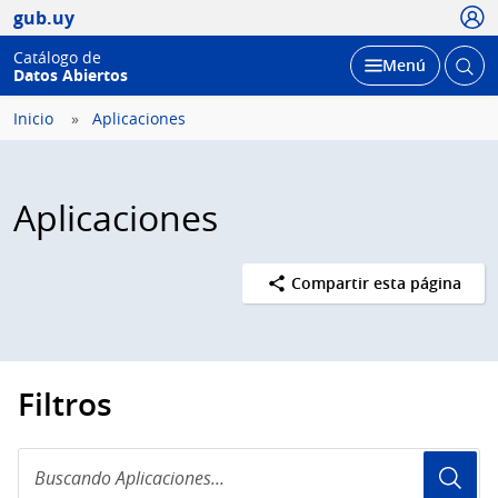
Usua
gub.uy
Catálogo de
Abrir
Desplegar
Menú
Datos Abiertos
busc
Inicio
Aplicaciones
Aplicaciones
Compartir esta página
Filtros
Buscando
Aplicaciones...