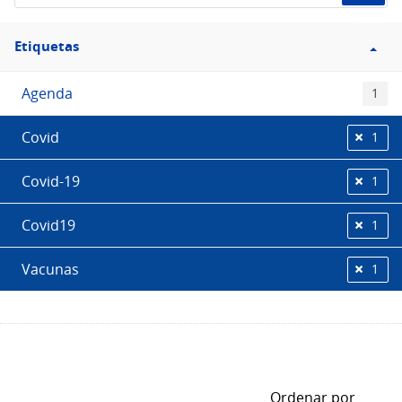
Filtro
Etiquetas
Etiquetas
Agenda
1
Covid
1
Covid-19
1
Covid19
1
Vacunas
1
Ordenar por