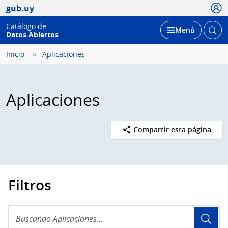
Usua
gub.uy
Catálogo de
Abrir
Desplegar
Menú
Datos Abiertos
busc
Inicio
Aplicaciones
Aplicaciones
Compartir esta página
Filtros
Buscando
Aplicaciones...