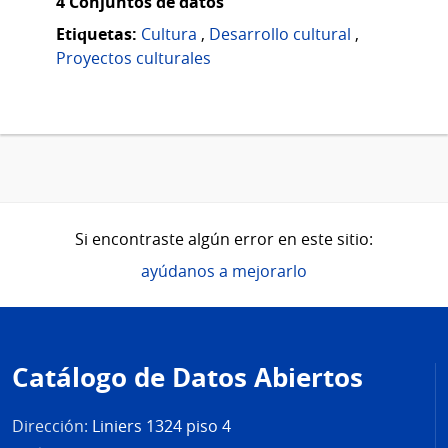
4 Conjuntos de datos
Etiquetas:
Cultura
,
Desarrollo cultural
,
Proyectos culturales
Si encontraste algún error en este sitio:
ayúdanos a mejorarlo
Pie
de
Catálogo de Datos Abiertos
página
Dirección:
Liniers 1324 piso 4