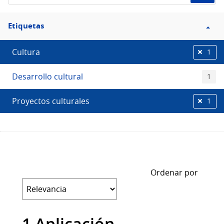
Filtro
Etiquetas
Etiquetas
Cultura
1
Desarrollo cultural
1
Proyectos culturales
1
Ordenar por