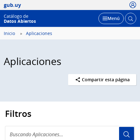
Usua
gub.uy
Catálogo de
Abrir
Desplegar
Menú
Datos Abiertos
busc
Inicio
Aplicaciones
Aplicaciones
Compartir esta página
Filtros
Buscando
Aplicaciones...