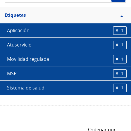
Filtro
Etiquetas
Etiquetas
Aplicación
1
Atuservicio
1
Movilidad regulada
1
MSP
1
Sistema de salud
1
Ordenar por