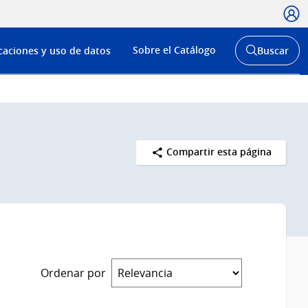
Usua
Menú
Sobre el Catálogo
caciones y uso de datos
Buscar
de
Abrir
buscador
navega
y
Compartir esta página
Ordenar por