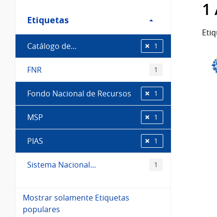
Filtro
1
Etiquetas
Etiquetas
Etiq
Catálogo de...
1
FNR
1
Fondo Nacional de Recursos
1
MSP
1
PIAS
1
Sistema Nacional...
1
Mostrar solamente Etiquetas
populares