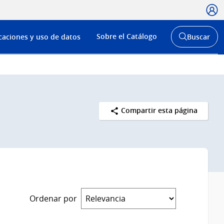
Usua
Menú
Sobre el Catálogo
caciones y uso de datos
Buscar
de
Abrir
buscador
navega
y
Compartir esta página
Ordenar por