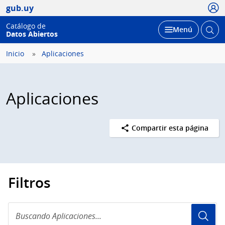
Usua
gub.uy
Catálogo de
Abrir
Desplegar
Menú
Datos Abiertos
busc
Inicio
Aplicaciones
Aplicaciones
Compartir esta página
Filtros
Buscando
Aplicaciones...