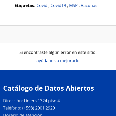
Etiquetas:
Covid
,
Covid19
,
MSP
,
Vacunas
Si encontraste algún error en este sitio:
ayúdanos a mejorarlo
Pie
de
Catálogo de Datos Abiertos
página
Dirección:
Liniers 1324 piso 4
Teléfono:
(+598) 2901 2929
Horario de atención: