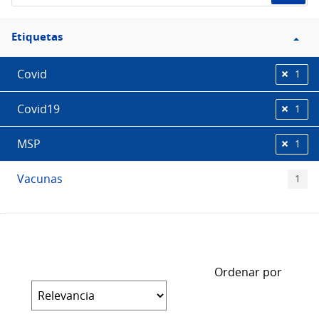
Filtro
Etiquetas
Etiquetas
Covid
1
Covid19
1
MSP
1
Vacunas
1
Ordenar por