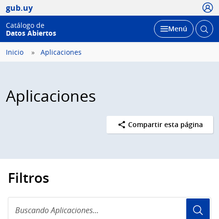
Usua
gub.uy
Catálogo de
Abrir
Desplegar
Menú
Datos Abiertos
busc
Inicio
Aplicaciones
Aplicaciones
Compartir esta página
Filtros
Buscando
Aplicaciones...