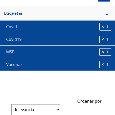
Filtro
Etiquetas
Etiquetas
Covid
1
Covid19
1
MSP
1
Vacunas
1
Ordenar por