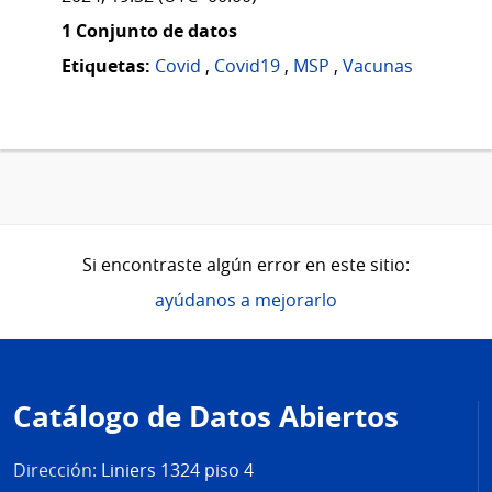
1 Conjunto de datos
Etiquetas:
Covid
,
Covid19
,
MSP
,
Vacunas
Si encontraste algún error en este sitio:
ayúdanos a mejorarlo
Pie
de
Catálogo de Datos Abiertos
página
Dirección:
Liniers 1324 piso 4