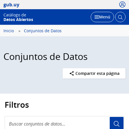
Usua
gub.uy
Catálogo de
Abrir
Desplegar
Menú
Datos Abiertos
busc
Inicio
Conjuntos de Datos
Conjuntos de Datos
Compartir esta página
Filtros
Buscar
conjuntos