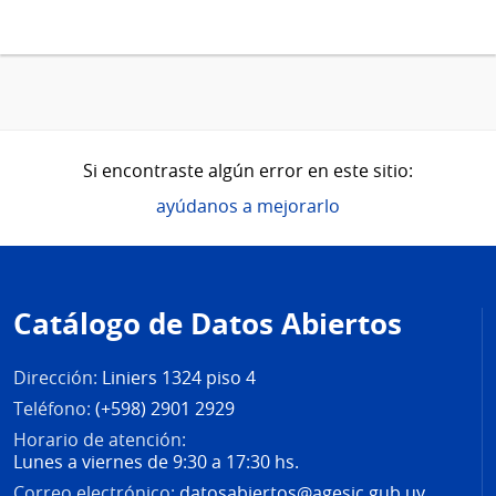
Si encontraste algún error en este sitio:
ayúdanos a mejorarlo
Pie
de
Catálogo de Datos Abiertos
página
Dirección:
Liniers 1324 piso 4
Teléfono:
(+598) 2901 2929
Horario de atención:
Lunes a viernes de 9:30 a 17:30 hs.
Correo electrónico:
datosabiertos@agesic.gub.uy