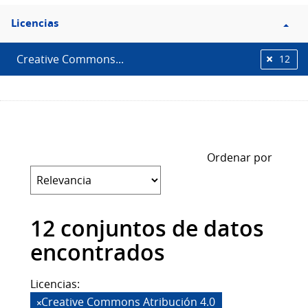
Filtro
Licencias
Licencias
Creative Commons...
12
Ordenar por
12 conjuntos de datos
encontrados
Licencias:
Creative Commons Atribución 4.0