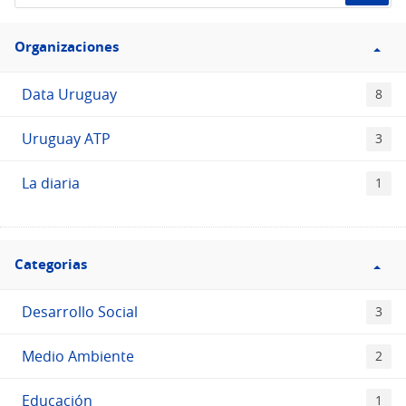
de
Filtro
datos...
Organizaciones
Organizaciones
Data Uruguay
8
Uruguay ATP
3
La diaria
1
Filtro
Categorias
Categorias
Desarrollo Social
3
Medio Ambiente
2
Educación
1