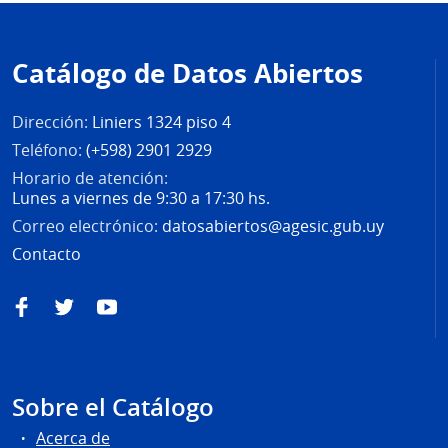
Pie
de
Catálogo de Datos Abiertos
página
Dirección:
Liniers 1324 piso 4
Teléfono:
(+598) 2901 2929
Horario de atención:
Lunes a viernes de 9:30 a 17:30 hs.
Correo electrónico:
datosabiertos@agesic.gub.uy
Contacto
Facebook
Twitter
YouTube
Sobre el Catálogo
Acerca de