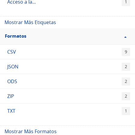
Acceso a la...
1
Mostrar Más Etiquetas
Filtro
Formatos
Formatos
CSV
9
JSON
2
ODS
2
ZIP
2
TXT
1
Mostrar Más Formatos