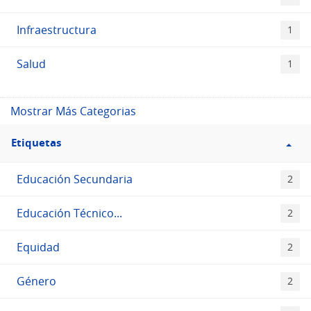
Infraestructura
1
Salud
1
Mostrar Más Categorias
Filtro
Etiquetas
Etiquetas
Educación Secundaria
2
Educación Técnico...
2
Equidad
2
Género
2