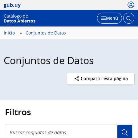
Usua
gub.uy
Catálogo de
Abrir
Desplegar
Menú
Datos Abiertos
busc
Inicio
Conjuntos de Datos
Conjuntos de Datos
Compartir esta página
Filtros
Buscar
conjuntos