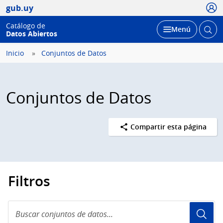
Usua
gub.uy
Catálogo de
Abrir
Desplegar
Menú
Datos Abiertos
busc
Inicio
Conjuntos de Datos
Conjuntos de Datos
Compartir esta página
Filtros
Buscar
conjuntos