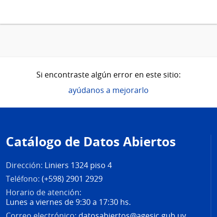
Si encontraste algún error en este sitio:
ayúdanos a mejorarlo
Pie
de
Catálogo de Datos Abiertos
página
Dirección:
Liniers 1324 piso 4
Teléfono:
(+598) 2901 2929
Horario de atención:
Lunes a viernes de 9:30 a 17:30 hs.
Correo electrónico:
datosabiertos@agesic.gub.uy