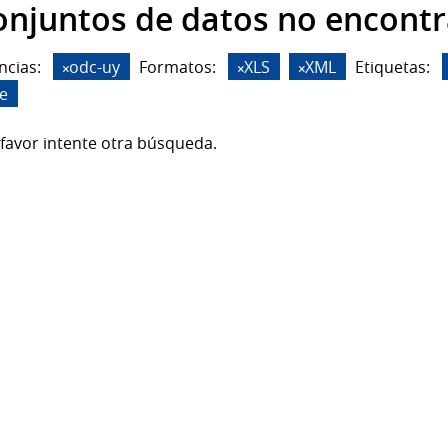
onjuntos de datos no encont
ncias:
odc-uy
Formatos:
XLS
XML
Etiquetas:
de
favor intente otra búsqueda.