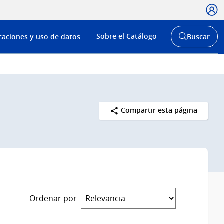
Usua
Menú
Sobre el Catálogo
caciones y uso de datos
Buscar
de
Abrir
buscador
navega
y
Compartir esta página
Ordenar por