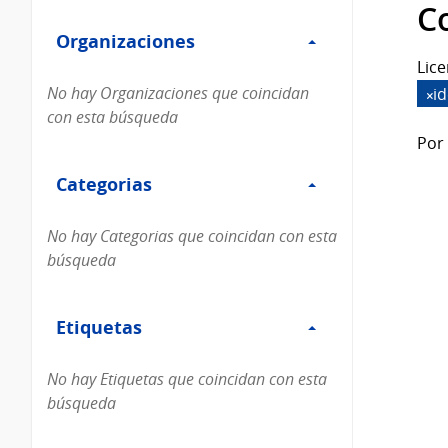
Filtro
datos...
C
Organizaciones
Organizaciones
Lice
No hay Organizaciones que coincidan
i
con esta búsqueda
Por 
Filtro
Categorias
Categorias
No hay Categorias que coincidan con esta
búsqueda
Filtro
Etiquetas
Etiquetas
No hay Etiquetas que coincidan con esta
búsqueda
Filtro