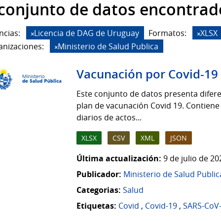
 conjunto de datos encontrad
ncias:
Licencia de DAG de Uruguay
Formatos:
XLSX
anizaciones:
Ministerio de Salud Publica
Vacunación por Covid-19
Este conjunto de datos presenta difere
plan de vacunación Covid 19. Contiene
diarios de actos...
XLSX
CSV
XML
JSON
Última actualización:
9 de julio de 2
Publicador:
Ministerio de Salud Public
Categorias:
Salud
Etiquetas:
Covid
,
Covid-19
,
SARS-CoV