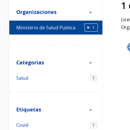
Filtro
datos...
1
Organizaciones
Organizaciones
Lice
Org
Ministerio de Salud Publica
1
Filtro
Categorias
Categorias
Salud
1
Filtro
Etiquetas
Etiquetas
Covid
1