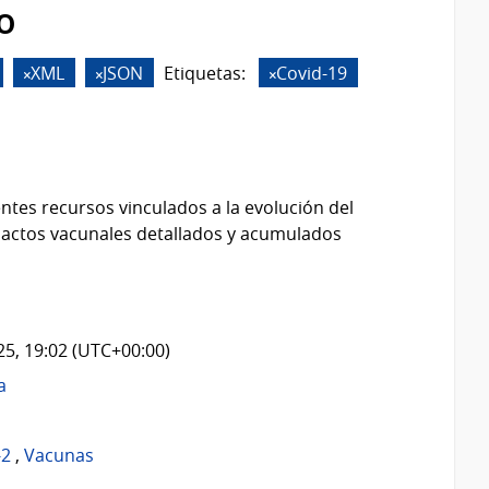
o
XML
JSON
Etiquetas:
Covid-19
ntes recursos vinculados a la evolución del
 actos vacunales detallados y acumulados
025, 19:02 (UTC+00:00)
a
-2
,
Vacunas