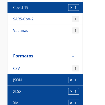
Covid-19
1
SARS-CoV-2
1
Vacunas
1
Filtro
Formatos
Formatos
CSV
1
JSON
1
XLSX
1
XML
1