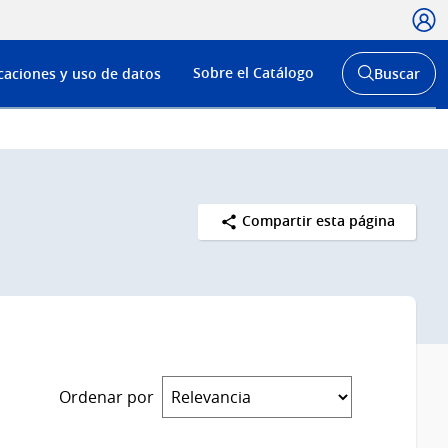
Usua
Menú
Sobre el Catálogo
caciones y uso de datos
Buscar
de
Abrir
buscador
navega
y
Compartir esta página
Ordenar por