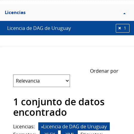
Filtro
Licencias
Licencias
Licencia de DAG de Uruguay
1
Ordenar por
1 conjunto de datos
encontrado
Licencias:
Licencia de DAG de Uruguay