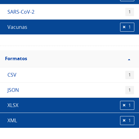
SARS-CoV-2
1
Vacunas
1
Filtro
Formatos
Formatos
CSV
1
JSON
1
XLSX
1
XML
1