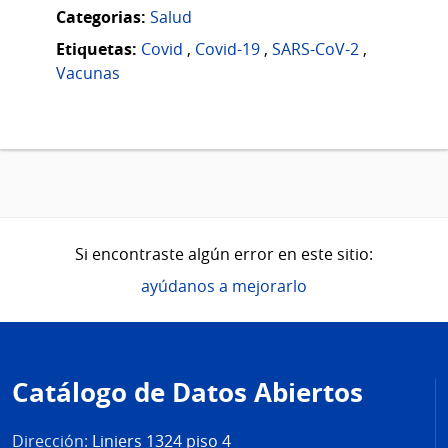
Categorias:
Salud
Etiquetas:
Covid
,
Covid-19
,
SARS-CoV-2
,
Vacunas
Si encontraste algún error en este sitio:
ayúdanos a mejorarlo
Pie
de
Catálogo de Datos Abiertos
página
Dirección:
Liniers 1324 piso 4