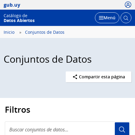
Usua
gub.uy
Catálogo de
Abrir
Desplegar
Menú
Datos Abiertos
busc
Inicio
Conjuntos de Datos
Conjuntos de Datos
Compartir esta página
Filtros
Buscar
conjuntos