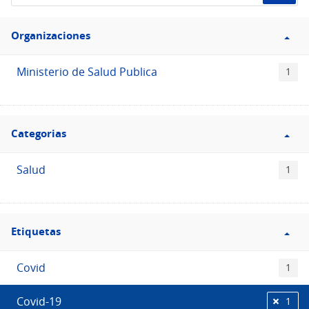
de
Filtro
datos...
Organizaciones
Organizaciones
Ministerio de Salud Publica
1
Filtro
Categorias
Categorias
Salud
1
Filtro
Etiquetas
Etiquetas
Covid
1
Covid-19
1