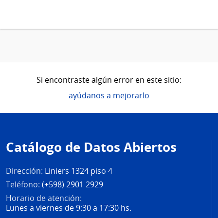
Si encontraste algún error en este sitio:
ayúdanos a mejorarlo
Pie
de
Catálogo de Datos Abiertos
página
Dirección:
Liniers 1324 piso 4
Teléfono:
(+598) 2901 2929
Horario de atención:
Lunes a viernes de 9:30 a 17:30 hs.