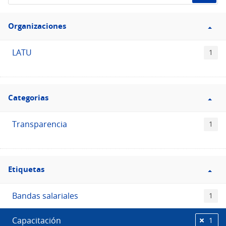
de
Filtro
datos...
Organizaciones
Organizaciones
LATU
1
Filtro
Categorias
Categorias
Transparencia
1
Filtro
Etiquetas
Etiquetas
Bandas salariales
1
Capacitación
1