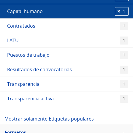
Capital humano
1
Contratados
1
LATU
1
Puestos de trabajo
1
Resultados de convocatorias
1
Transparencia
1
Transparencia activa
1
Mostrar solamente Etiquetas populares
Filtro
Formatos