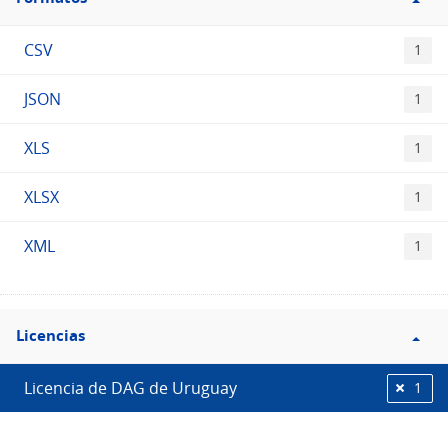
Formatos
CSV
1
JSON
1
XLS
1
XLSX
1
XML
1
Filtro
Licencias
Licencias
Licencia de DAG de Uruguay
1