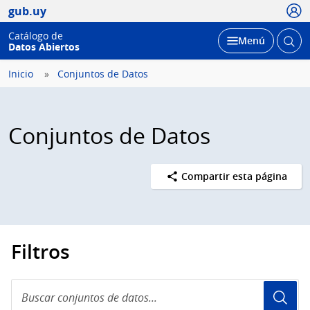
Usua
gub.uy
Catálogo de
Abrir
Desplegar
Menú
Datos Abiertos
busc
Inicio
Conjuntos de Datos
Conjuntos de Datos
Compartir esta página
Filtros
Buscar
conjuntos