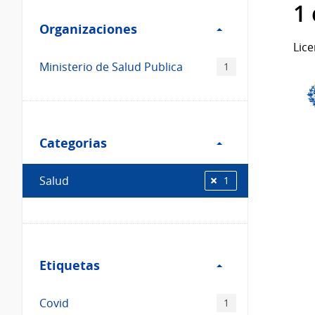
Filtro
datos...
1
Organizaciones
Organizaciones
Lice
Ministerio de Salud Publica
1
Filtro
Categorias
Categorias
Salud
1
Filtro
Etiquetas
Etiquetas
Covid
1