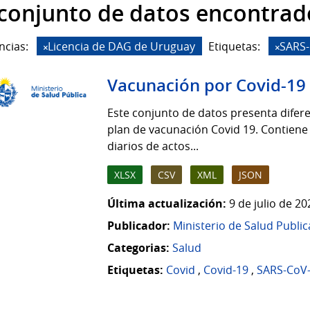
 conjunto de datos encontrad
ncias:
Licencia de DAG de Uruguay
Etiquetas:
SARS-
Vacunación por Covid-19
Este conjunto de datos presenta difere
plan de vacunación Covid 19. Contiene
diarios de actos...
XLSX
CSV
XML
JSON
Última actualización:
9 de julio de 2
Publicador:
Ministerio de Salud Public
Categorias:
Salud
Etiquetas:
Covid
,
Covid-19
,
SARS-CoV