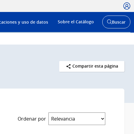
Usua
Menú
Sobre el Catálogo
caciones y uso de datos
Buscar
de
Abrir
buscador
navega
y
Compartir esta página
Ordenar por