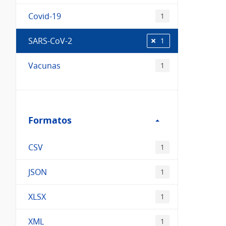
Covid-19
1
SARS-CoV-2
1
Vacunas
1
Filtro
Formatos
Formatos
CSV
1
JSON
1
XLSX
1
XML
1