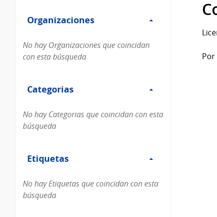
Filtro
datos...
C
Organizaciones
Organizaciones
Lice
No hay Organizaciones que coincidan
Por 
con esta búsqueda
Filtro
Categorias
Categorias
No hay Categorias que coincidan con esta
búsqueda
Filtro
Etiquetas
Etiquetas
No hay Etiquetas que coincidan con esta
búsqueda
Filtro