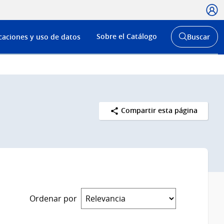
Usua
Menú
Sobre el Catálogo
caciones y uso de datos
Buscar
de
Abrir
buscador
navega
y
Compartir esta página
Ordenar por