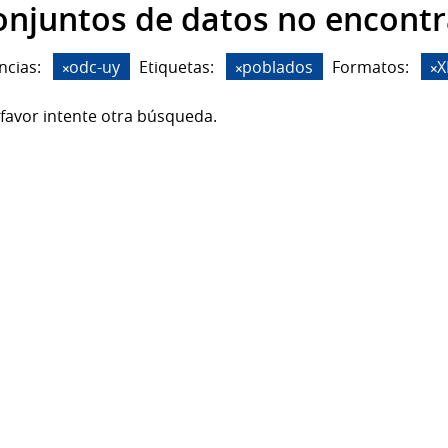
onjuntos de datos no encont
ncias:
odc-uy
Etiquetas:
poblados
Formatos:
X
favor intente otra búsqueda.