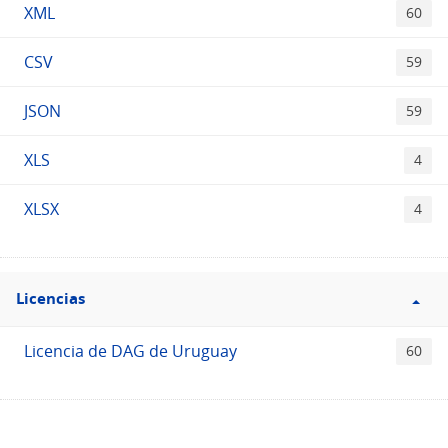
XML
60
CSV
59
JSON
59
XLS
4
XLSX
4
Filtro
Licencias
Licencias
Licencia de DAG de Uruguay
60