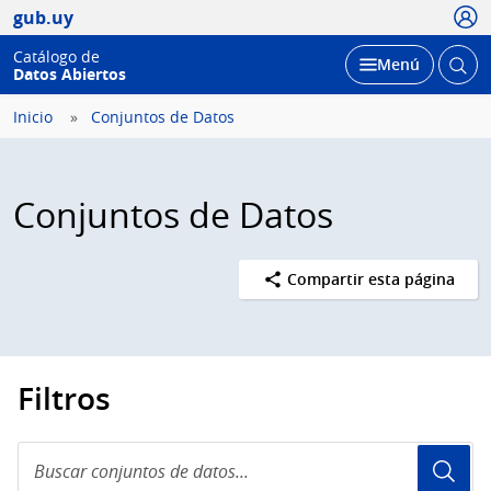
Usua
gub.uy
Catálogo de
Abrir
Desplegar
Menú
Datos Abiertos
busc
Inicio
Conjuntos de Datos
Conjuntos de Datos
Compartir esta página
Filtros
Buscar
conjuntos