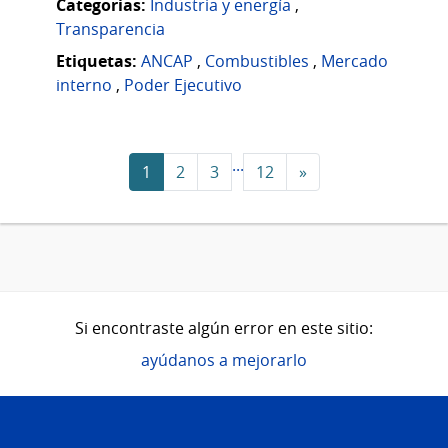
Categorias:
Industria y energía
,
Transparencia
Etiquetas:
ANCAP
,
Combustibles
,
Mercado
interno
,
Poder Ejecutivo
...
1
2
3
12
»
Si encontraste algún error en este sitio:
ayúdanos a mejorarlo
Pie
de