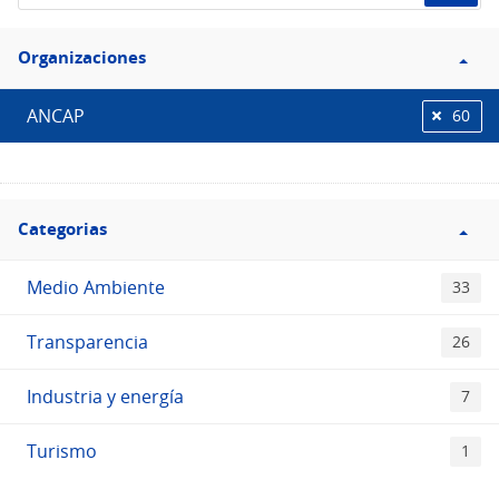
de
Filtro
datos...
Organizaciones
Organizaciones
ANCAP
60
Filtro
Categorias
Categorias
Medio Ambiente
33
Transparencia
26
Industria y energía
7
Turismo
1