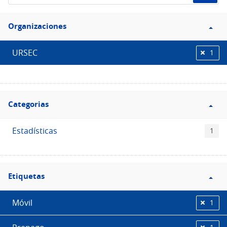
de
Filtro
datos...
Organizaciones
Organizaciones
URSEC
1
Filtro
Categorias
Categorias
Estadísticas
1
Filtro
Etiquetas
Etiquetas
Móvil
1