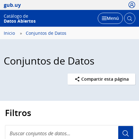
Usua
gub.uy
Catálogo de
Abrir
Desplegar
Menú
Datos Abiertos
busc
Inicio
Conjuntos de Datos
Conjuntos de Datos
Compartir esta página
Filtros
Buscar
conjuntos