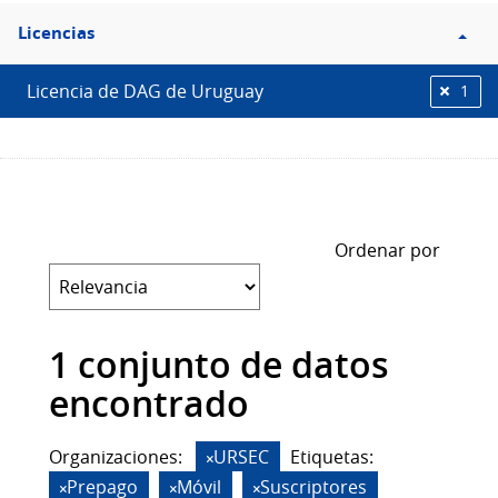
Filtro
Licencias
Licencias
Licencia de DAG de Uruguay
1
Ordenar por
1 conjunto de datos
encontrado
Organizaciones:
URSEC
Etiquetas:
Prepago
Móvil
Suscriptores