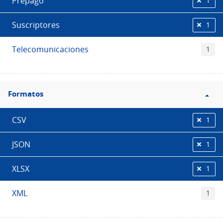
Prepago
1
Suscriptores
1
Telecomunicaciones
1
Filtro
Formatos
Formatos
CSV
1
JSON
1
XLSX
1
XML
1