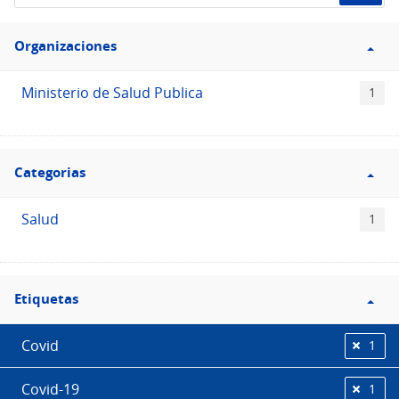
de
Filtro
datos...
Organizaciones
Organizaciones
Ministerio de Salud Publica
1
Filtro
Categorias
Categorias
Salud
1
Filtro
Etiquetas
Etiquetas
Covid
1
Covid-19
1