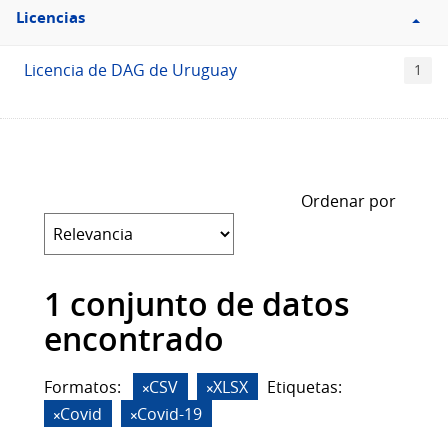
Filtro
Licencias
Licencias
Licencia de DAG de Uruguay
1
Ordenar por
1 conjunto de datos
encontrado
Formatos:
CSV
XLSX
Etiquetas:
Covid
Covid-19