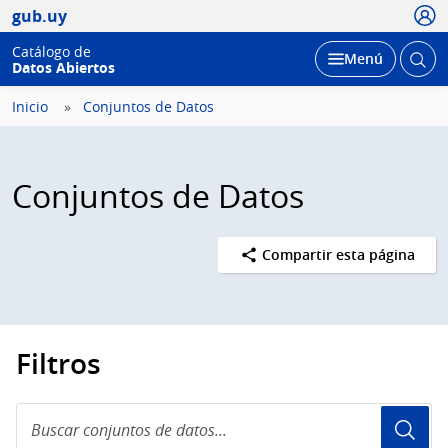
Usua
gub.uy
Catálogo de
Abrir
Desplegar
Menú
Datos Abiertos
busc
Inicio
Conjuntos de Datos
Conjuntos de Datos
Compartir esta página
Filtros
Buscar
conjuntos