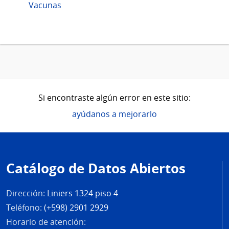
Vacunas
Si encontraste algún error en este sitio:
ayúdanos a mejorarlo
Pie
de
Catálogo de Datos Abiertos
página
Dirección:
Liniers 1324 piso 4
Teléfono:
(+598) 2901 2929
Horario de atención: