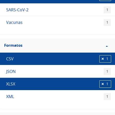
SARS-CoV-2
1
Vacunas
1
Filtro
Formatos
Formatos
CSV
1
JSON
1
XLSX
1
XML
1