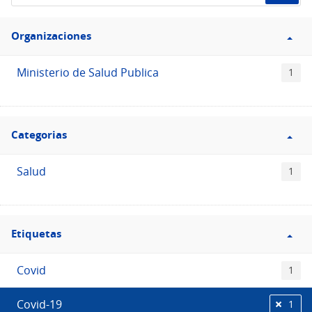
de
Filtro
datos...
Organizaciones
Organizaciones
Ministerio de Salud Publica
1
Filtro
Categorias
Categorias
Salud
1
Filtro
Etiquetas
Etiquetas
Covid
1
Covid-19
1