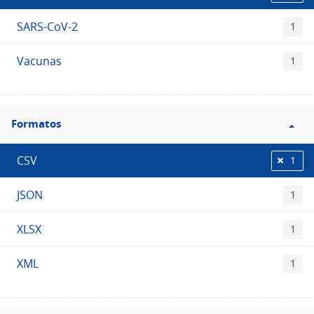
SARS-CoV-2
1
Vacunas
1
Filtro
Formatos
Formatos
CSV
1
JSON
1
XLSX
1
XML
1