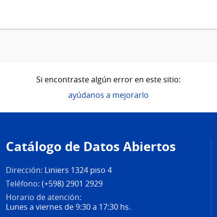
Si encontraste algún error en este sitio:
ayúdanos a mejorarlo
Pie
de
Catálogo de Datos Abiertos
página
Dirección:
Liniers 1324 piso 4
Teléfono:
(+598) 2901 2929
Horario de atención:
Lunes a viernes de 9:30 a 17:30 hs.