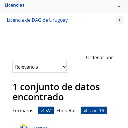
Filtro
Licencias
Licencias
Licencia de DAG de Uruguay
1
Ordenar por
1 conjunto de datos
encontrado
Formatos:
CSV
Etiquetas:
Covid-19