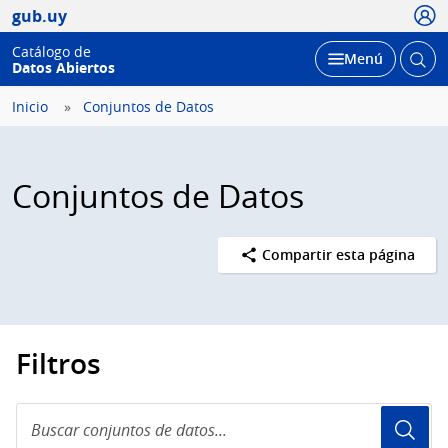
Usua
gub.uy
Catálogo de
Abrir
Desplegar
Menú
Datos Abiertos
busc
Inicio
Conjuntos de Datos
Conjuntos de Datos
Compartir esta página
Filtros
Buscar
conjuntos