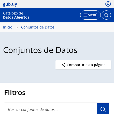
Usua
gub.uy
Catálogo de
Abrir
Desplegar
Menú
Datos Abiertos
busc
Inicio
Conjuntos de Datos
Conjuntos de Datos
Compartir esta página
Filtros
Buscar
conjuntos