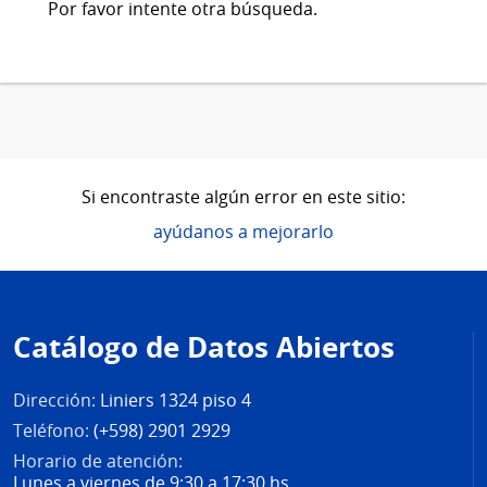
Por favor intente otra búsqueda.
Si encontraste algún error en este sitio:
ayúdanos a mejorarlo
Pie
de
Catálogo de Datos Abiertos
página
Dirección:
Liniers 1324 piso 4
Teléfono:
(+598) 2901 2929
Horario de atención:
Lunes a viernes de 9:30 a 17:30 hs.