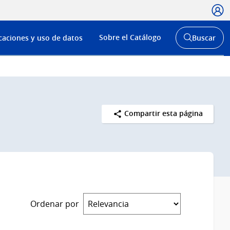
Usua
Menú
Sobre el Catálogo
caciones y uso de datos
Buscar
de
Abrir
buscador
navega
y
Compartir esta página
Ordenar por