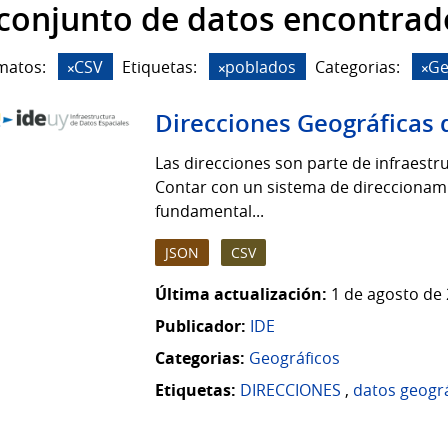
 conjunto de datos encontrad
matos:
CSV
Etiquetas:
poblados
Categorias:
Ge
Direcciones Geográficas 
Las direcciones son parte de infraestruc
Contar con un sistema de direccionamie
fundamental...
JSON
CSV
Última actualización:
1 de agosto de 
Publicador:
IDE
Categorias:
Geográficos
Etiquetas:
DIRECCIONES
,
datos geogr