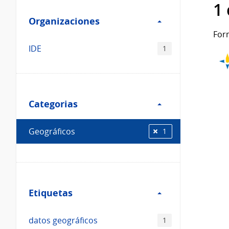
Filtro
datos...
1
Organizaciones
Organizaciones
For
IDE
1
Filtro
Categorias
Categorias
Geográficos
1
Filtro
Etiquetas
Etiquetas
datos geográficos
1