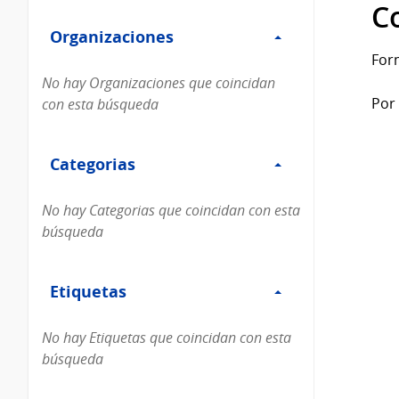
Filtro
datos...
C
Organizaciones
Organizaciones
For
No hay Organizaciones que coincidan
Por 
con esta búsqueda
Filtro
Categorias
Categorias
No hay Categorias que coincidan con esta
búsqueda
Filtro
Etiquetas
Etiquetas
No hay Etiquetas que coincidan con esta
búsqueda
Filtro