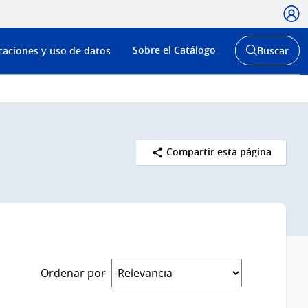
Usua
Menú
Sobre el Catálogo
caciones y uso de datos
Buscar
de
Abrir
buscador
navega
y
Compartir esta página
Ordenar por