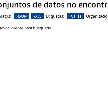
onjuntos de datos no encont
matos:
JSON
XLS
Etiquetas:
Calles
Organizacio
favor intente otra búsqueda.