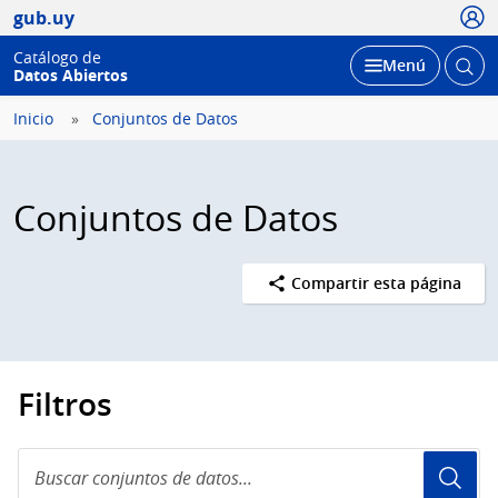
Usua
gub.uy
Catálogo de
Abrir
Desplegar
Menú
Datos Abiertos
busc
Inicio
Conjuntos de Datos
Conjuntos de Datos
Compartir esta página
Filtros
Buscar
conjuntos