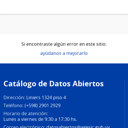
Si encontraste algún error en este sitio:
ayúdanos a mejorarlo
Pie
de
Catálogo de Datos Abiertos
página
Dirección:
Liniers 1324 piso 4
Teléfono:
(+598) 2901 2929
Horario de atención:
Lunes a viernes de 9:30 a 17:30 hs.
Correo electrónico:
datosabiertos@agesic.gub.uy