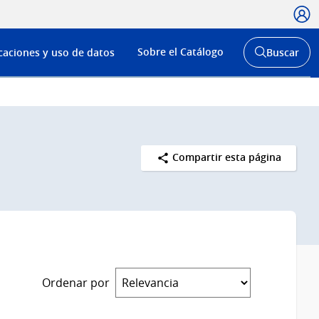
Usua
Menú
Sobre el Catálogo
caciones y uso de datos
Buscar
de
Abrir
buscador
navega
y
Compartir esta página
Ordenar por