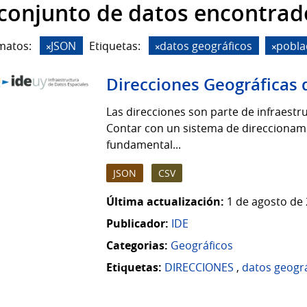
 conjunto de datos encontrad
matos:
JSON
Etiquetas:
datos geográficos
pobla
Direcciones Geográficas 
Las direcciones son parte de infraestruc
Contar con un sistema de direccionamie
fundamental...
JSON
CSV
Última actualización:
1 de agosto de 
Publicador:
IDE
Categorias:
Geográficos
Etiquetas:
DIRECCIONES
,
datos geogr