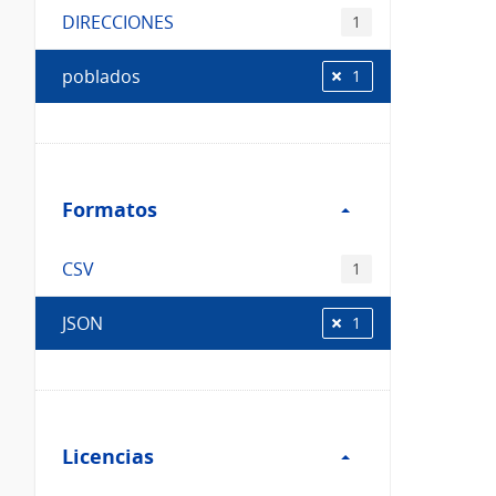
DIRECCIONES
1
poblados
1
Filtro
Formatos
Formatos
CSV
1
JSON
1
Filtro
Licencias
Licencias