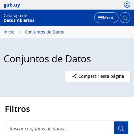
Usua
gub.uy
Catálogo de
Abrir
Desplegar
Menú
Datos Abiertos
busc
Inicio
Conjuntos de Datos
Conjuntos de Datos
Compartir esta página
Filtros
Buscar
conjuntos