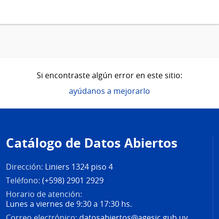
Si encontraste algún error en este sitio:
ayúdanos a mejorarlo
Pie
de
Catálogo de Datos Abiertos
página
Dirección:
Liniers 1324 piso 4
Teléfono:
(+598) 2901 2929
Horario de atención:
Lunes a viernes de 9:30 a 17:30 hs.
Correo electrónico:
datosabiertos@agesic.gub.uy