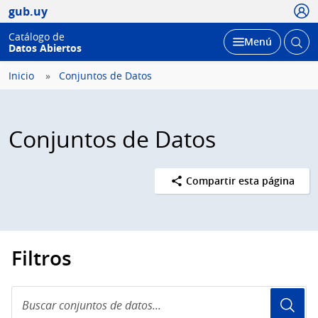
Usua
gub.uy
Catálogo de
Abrir
Desplegar
Menú
Datos Abiertos
busc
Inicio
Conjuntos de Datos
Conjuntos de Datos
Compartir esta página
Filtros
Buscar
conjuntos