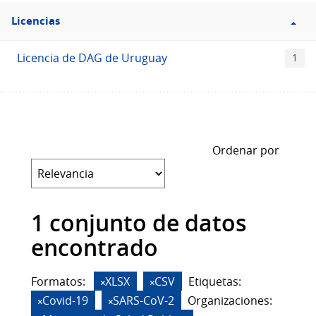
Filtro
Licencias
Licencias
Licencia de DAG de Uruguay
1
Ordenar por
1 conjunto de datos
encontrado
Formatos:
XLSX
CSV
Etiquetas:
Covid-19
SARS-CoV-2
Organizaciones: