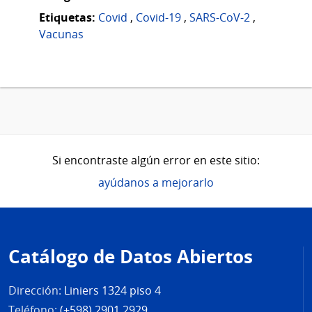
Etiquetas:
Covid
,
Covid-19
,
SARS-CoV-2
,
Vacunas
Si encontraste algún error en este sitio:
ayúdanos a mejorarlo
Pie
de
Catálogo de Datos Abiertos
página
Dirección:
Liniers 1324 piso 4
Teléfono:
(+598) 2901 2929