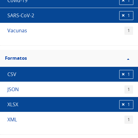
Covid-19
1
SARS-CoV-2
1
Vacunas
1
Filtro
Formatos
Formatos
CSV
1
JSON
1
XLSX
1
XML
1