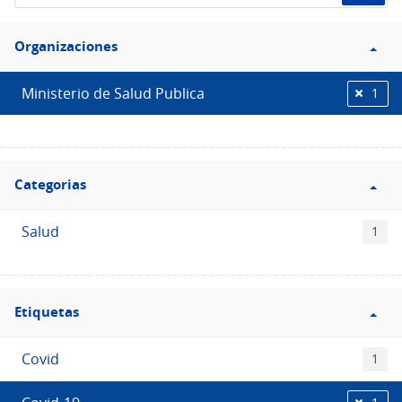
de
Filtro
datos...
Organizaciones
Organizaciones
Ministerio de Salud Publica
1
Filtro
Categorias
Categorias
Salud
1
Filtro
Etiquetas
Etiquetas
Covid
1