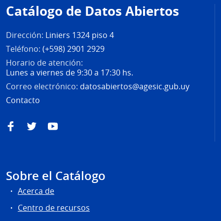
de
Catálogo de Datos Abiertos
página
Dirección:
Liniers 1324 piso 4
Teléfono:
(+598) 2901 2929
Horario de atención:
Lunes a viernes de 9:30 a 17:30 hs.
Correo electrónico:
datosabiertos@agesic.gub.uy
Contacto
Facebook
Twitter
YouTube
Sobre el Catálogo
Acerca de
Centro de recursos