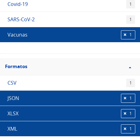
Covid-19
1
SARS-CoV-2
1
Vacunas
1
Filtro
Formatos
Formatos
CSV
1
JSON
1
XLSX
1
XML
1