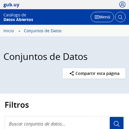
Usua
gub.uy
Catálogo de
Abrir
Desplegar
Menú
Datos Abiertos
busc
Inicio
Conjuntos de Datos
Conjuntos de Datos
Compartir esta página
Filtros
Buscar
conjuntos