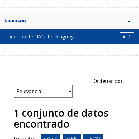
Filtro
Licencias
Licencias
Licencia de DAG de Uruguay
1
Ordenar por
1 conjunto de datos
encontrado
Formatos:
XLSX
XML
JSON