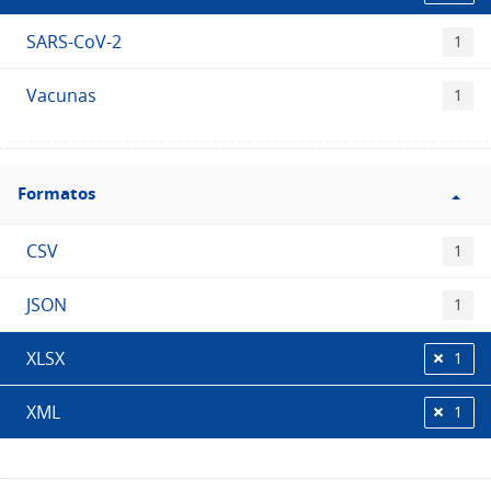
SARS-CoV-2
1
Vacunas
1
Filtro
Formatos
Formatos
CSV
1
JSON
1
XLSX
1
XML
1