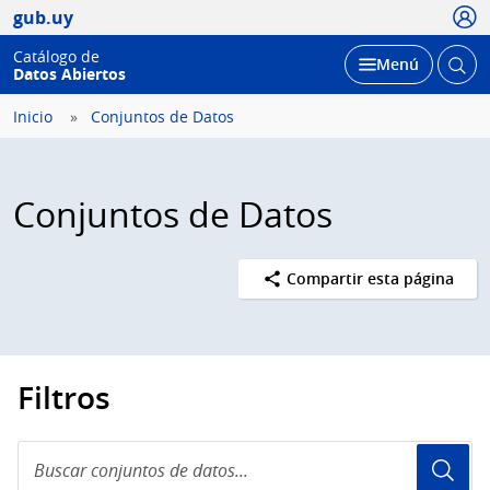
Usua
gub.uy
Catálogo de
Abrir
Desplegar
Menú
Datos Abiertos
busc
Inicio
Conjuntos de Datos
Conjuntos de Datos
Compartir esta página
Filtros
Buscar
conjuntos