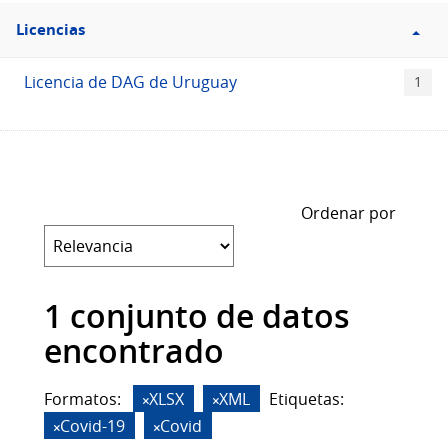
Filtro
Licencias
Licencias
Licencia de DAG de Uruguay
1
Ordenar por
1 conjunto de datos
encontrado
Formatos:
XLSX
XML
Etiquetas:
Covid-19
Covid