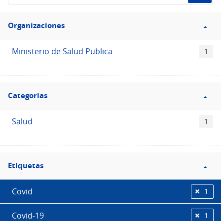
de
Filtro
datos...
Organizaciones
Organizaciones
Ministerio de Salud Publica
1
Filtro
Categorias
Categorias
Salud
1
Filtro
Etiquetas
Etiquetas
Covid
1
Covid-19
1