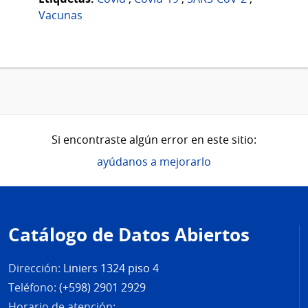
Vacunas
Si encontraste algún error en este sitio:
ayúdanos a mejorarlo
Pie
de
Catálogo de Datos Abiertos
página
Dirección:
Liniers 1324 piso 4
Teléfono:
(+598) 2901 2929
Horario de atención: