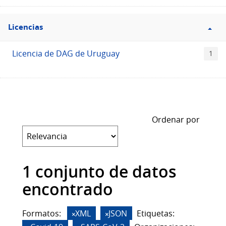
Filtro
Licencias
Licencias
Licencia de DAG de Uruguay
1
Ordenar por
1 conjunto de datos
encontrado
Formatos:
XML
JSON
Etiquetas: