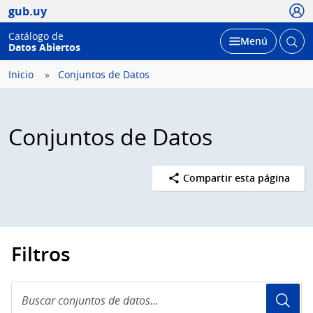
Usua
gub.uy
Catálogo de
Abrir
Desplegar
Menú
Datos Abiertos
busc
Inicio
Conjuntos de Datos
Conjuntos de Datos
Compartir esta página
Filtros
Buscar
conjuntos