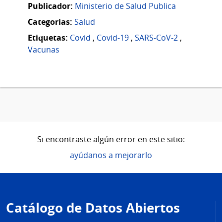
Publicador:
Ministerio de Salud Publica
Categorias:
Salud
Etiquetas:
Covid
,
Covid-19
,
SARS-CoV-2
,
Vacunas
Si encontraste algún error en este sitio:
ayúdanos a mejorarlo
Pie
de
Catálogo de Datos Abiertos
página